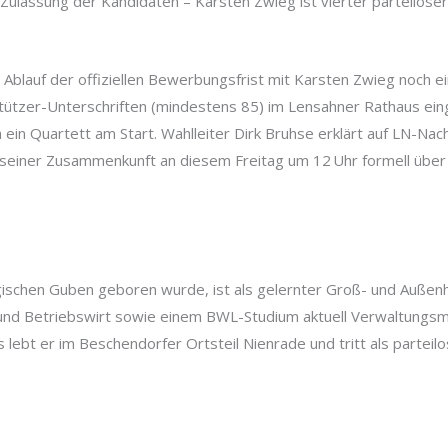
Zulassung der Kandidaten – Karsten Zwieg ist vierter parteilos
r Ablauf der offiziellen Bewerbungsfrist mit Karsten Zwieg noch 
tützer-Unterschriften (mindestens 85) im Lensahner Rathaus einge
h ein Quartett am Start. Wahlleiter Dirk Bruhse erklärt auf LN-Na
seiner Zusammenkunft an diesem Freitag um 12 Uhr formell über d
gischen Guben geboren wurde, ist als gelernter Groß- und Außen
 und Betriebswirt sowie einem BWL-Studium aktuell Verwaltungsm
es lebt er im Beschendorfer Ortsteil Nienrade und tritt als part