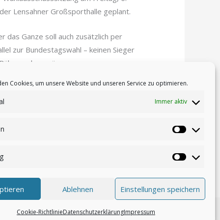
 der Lensahner Großsporthalle geplant.
r das Ganze soll auch zusätzlich per
llel zur Bundestagswahl – keinen Sieger
e Bühne gehen müssen.
en Cookies, um unsere Website und unseren Service zu optimieren.
al
Immer aktiv
en
Statistike
g
Nächster Beitrag
→
Marketin
ptieren
Ablehnen
Einstellungen speichern
Cookie-Richtlinie
Datenschutzerklärung
Impressum