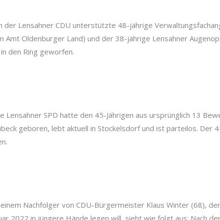
n der Lensahner CDU unterstützte 48-jährige Verwaltungsfachang
m Amt Oldenburger Land) und der 38-jährige Lensahner Augenopti
 in den Ring geworfen.
Die Lensahner SPD hatte den 45-Jährigen aus ursprünglich 13 B
eck geboren, lebt aktuell in Stockelsdorf und ist parteilos. Der 4
n.
h einem Nachfolger von CDU-Bürgermeister Klaus Winter (68), de
r 2022 in jüngere Hände legen will, sieht wie folgt aus: Nach de